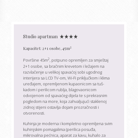
Studio apartman
2
Kapacitet: 2+1 osobe, 45m
2
Površine 45m
, potpuno opremljen za smještaj
2+1 osobe, sa bračnim krevetom i ležajem na
razvlačenje u velikoj spavaćoj sobi ugodnog
interijera sa LCD TV-om, Wi-Fi priključkom i klima
uređajem, opremljenom kupaonicom sa tuš-
kadom i perilicom rublja, blagovaonicom
odvojenom od spavaćeg dijela te s prekrasnim
pogledom na more, koja zahvaljujući staklenoj
zidnoj stijeni ostavlja dojam prozračnosti i
otvorenosti.
Kuhinja je moderna i kompletno opremljena svim
kuhinjskim pomagalima (perilica posuđa,
mikrovalna pećnica, aparat za kavu, kuhalo za