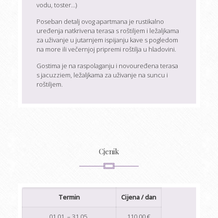
vodu, toster…)
Poseban detalj ovog apartmana je rustikalno
uređenja natkrivena terasa s roštiljem i ležaljkama
za uživanje u jutarnjem ispijanju kave s pogledom
na more ili večernjoj pripremi roštilja u hladovini.
Gostima je na raspolaganju i novouređena terasa
s jacuzziem, ležaljkama za uživanje na suncu i
roštiljem.
Cjenik
Termin
Cijena / dan
01.01. – 31.05.
110,00 €